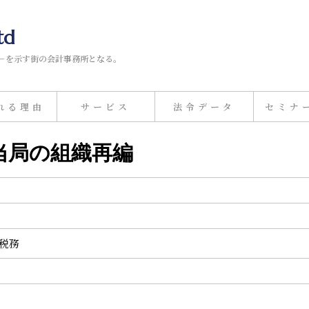
td
－を示す街の会計事務所となる。
れる理由
サービス
法令データ
セミナ
務当局の組織再編
計税務