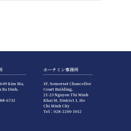
所
ホーチミン事務所
 649 Kim Ma,
1F, Somerset Chancellor
 Ba Dinh,
Court Building,
21-23 Nguyen Thi Minh
88-6733
Khai St, District 1, Ho
Chi Minh City
Tel：028-2200-1012