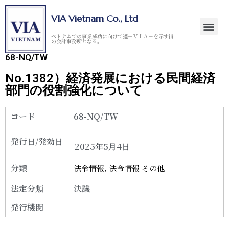
VIA Vietnam Co., Ltd
ベトナムでの事業成功に向けて道－ＶＩＡ－を示す街
の会計事務所となる。
68-NQ/TW
No.1382）経済発展における民間経済
部門の役割強化について
コード
68-NQ/TW
発行日/発効日
2025年5月4日
分類
法令情報
,
法令情報 その他
法定分類
決議
発行機関