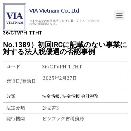
VIA Vietnam Co., Ltd
ベトナムでの事業成功に向けて道－ＶＩＡ－を示す街
の会計事務所となる。
36/CTVPH-TTHT
No.1389）初回IRCに記載のない事業に
対する法人税優遇の否認事例
コード
36/CTVPH-TTHT
2025年2月27日
発行日/発効日
分類
法令情報
,
法令情報 会計税務
法定分類
公文書3
発行機関
ビンフック省税務局