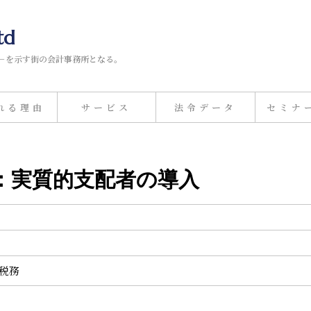
td
－を示す街の会計事務所となる。
れる理由
サービス
法令データ
セミナ
業法：実質的支配者の導入
計税務