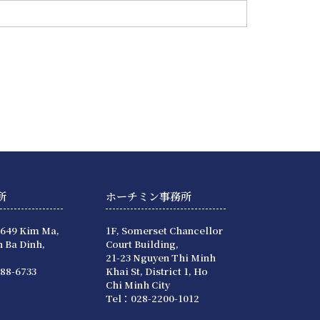
所
ホーチミン事務所
 649 Kim Ma,
1F, Somerset Chancellor
 Ba Dinh,
Court Building,
21-23 Nguyen Thi Minh
88-6733
Khai St, District 1, Ho
Chi Minh City
Tel：028-2200-1012