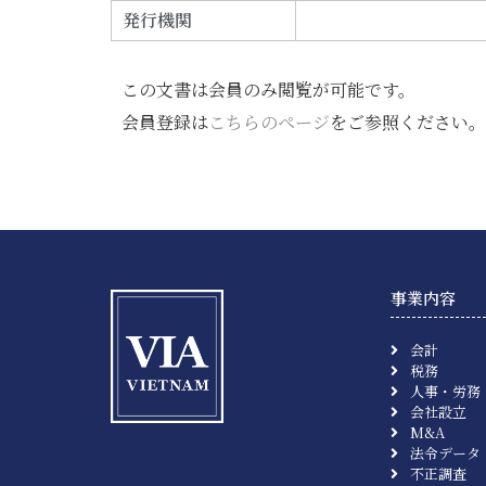
発行機関
この文書は会員のみ閲覧が可能です。
会員登録は
こちらのページ
をご参照ください。
事業内容
会計
税務
人事・労務
会社設立
M&A
法令データ
不正調査