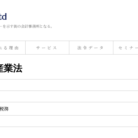
td
－を示す街の会計事務所となる。
れる理由
サービス
法令データ
セミナ
産業法
計税務