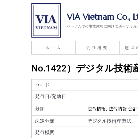
VIA Vietnam Co., L
ベトナムでの事業成功に向けて道－ＶＩＡ
ホーム
会社概要
選ば
No.1422）デジタル技術
コード
発行日/発効日
分類
法令情報
,
法令情報 会
法定分類
デジタル技術産業法
発行機関