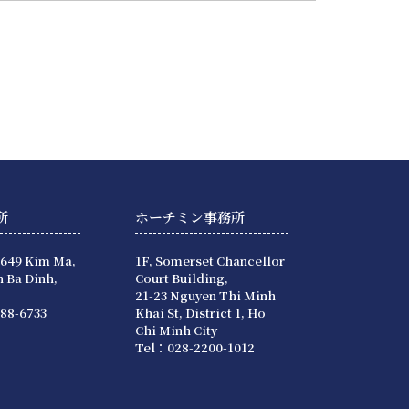
所
ホーチミン事務所
 649 Kim Ma,
1F, Somerset Chancellor
 Ba Dinh,
Court Building,
21-23 Nguyen Thi Minh
88-6733
Khai St, District 1, Ho
Chi Minh City
Tel：028-2200-1012