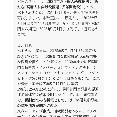
本日のテーマは「
2025年改正個人所得税法：”新
たな”高度人材向け税優遇（5年間免税）
」です。
ベトナム国会は2025年12月10日、個人所得税法を
可決しました。本改正法は、原則として2026年7
月1日より施行されますが、給与および事業活動に
関する規定は2026年1月1日より先行して適用され
ます。
１．背景
ベトナム共産党は、2025年5月4日付け決議第68-
NQ/TWにて、「
民間部門を国家経済の最も重要
な役割を担う
」と位置づけ、2030年までに民間部
門の技術力・イノベーション力・デジタルトラン
スフォーション力を、アセアンでトップ3、アジア
とトップ5に引き上げるという目標を掲げた。これ
を受け、国会は同年5月17日付決議第
198/2025/QH15を公布し、民間部門の発展を促進
する具体的な政策を明らかにしている。同決議で
は、
税制面での支援策として、以下の個人所得税
の減免措置が明記された
。
スタートアップ企業、研究開発センター、イノベ
ーションセンター、スタートアップ支援機関
から