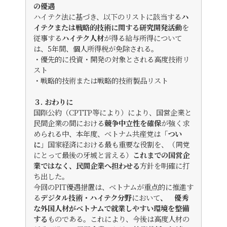
の優遇
ハイテク法に基づき、以下のリストに該当する
ハ
イテクまたは戦略的技術に関する研究開発活動
を
従事する
ハイテク人材
が得る給与所得について
は、5年間、個人所得税が免除される。
・優先的に投資・開発の対象とされる高度技術リ
スト
・戦略的技術または戦略的技術製品リスト
３. おわりに
国際公約（CPTTP等により）により、国営企業と
民間企業の間における
競争中立性を確保
が強く求
められる中、本年度、ベトナム共産党は「
つい
に
」国家経済における最も重要な役割を、（同党
にとって最後の牙城と言える）
これまでの国営企
業ではなく、民間企業へ担わせる
方針を明確に打
ち出した。
今回のPIT優遇措置は、ベトナムが重点的に推進す
る
デジタル技術・ハイテク分野
において
、 優秀
な外国人材がベトナムで就業しやすい環境を整備
する
ものである。これにより、今後は高度人材の