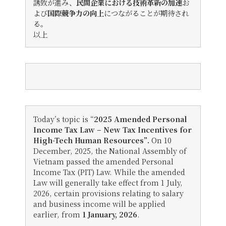
誘致が進み、
民間企業における技術革新の加速
お
よび
国際競争力の向上
につながることが期待され
る。
以上
Today’s topic is “
2025 Amended Personal
Income Tax Law – New Tax Incentives for
High-Tech Human Resources”.
On 10
December, 2025, the National Assembly of
Vietnam passed the amended Personal
Income Tax (PIT) Law. While the amended
Law will generally take effect from 1 July,
2026, certain provisions relating to salary
and business income will be applied
earlier, from
1 January, 2026
.