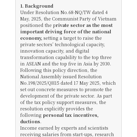
1. Background
Under Resolution No.68-NQ/TW dated 4
May, 2025, the Communist Party of Vietnam
positioned the p
rivate sector as the most
important driving force of the national
economy,
setting a target to raise the
private sectors’ technological capacity,
innovation capacity, and digital
transformation capability to the top three
in ASEAN and the top five in Asia by 2030.
Following this policy direction, the
National Assembly issued Resolution
No.198/2025/QH15 dated 17 May 2025, which
set out concrete measures to promote the
development of the private sector. As part
of the tax policy support measures, the
resolution explicitly provides the
following
personal tax incentives,
ductions
.
Income earned by experts and scientists
receiving salaries from start-ups, research