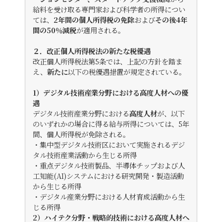
給料を受け取る専門家および科学者の所得につい
ては、
2年間の個人所得税の免除
および
その後4年
間の50％減税
が適用される。
２．改正個人所得税法の新たな税優遇
改正個人所得税法第5条では、上記の方針を踏ま
え、
新たに
以下の税優遇措置が規定されている。
1）デジタル技術産業分野における高度人材への優
遇
デジタル技術産業分野における
高度人材
が、以下
のいずれかの場合に得る給与所得については、5年
間、個人所得税が免除される。
・集中型デジタル技術区において実施されるデジ
タル技術産業活動から生じる所得
・重点デジタル技術製品、半導体チップおよび人
工知能(AI)システムにおける研究開発・製造活動
から生じる所得
・デジタル産業分野における人材育成活動から生
じる所得
2）ハイテク分野・戦略的技術における高度人材へ