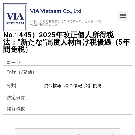
VIA Vietnam Co., Ltd
ベトナムでの事業成功に向けて道－ＶＩＡ－を示す街
の会計事務所となる。
No.1445）2025年改正個人所得税
法：”新たな”高度人材向け税優遇（5年
間免税）
コード
発行日/発効日
分類
法令情報
,
法令情報 会計税務
法定分類
発行機関