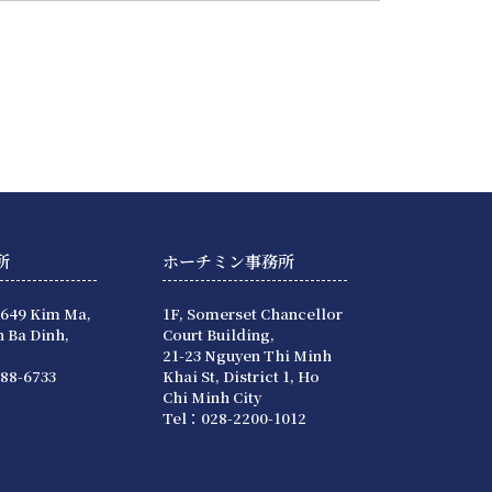
所
ホーチミン事務所
 649 Kim Ma,
1F, Somerset Chancellor
 Ba Dinh,
Court Building,
21-23 Nguyen Thi Minh
88-6733
Khai St, District 1, Ho
Chi Minh City
Tel：028-2200-1012