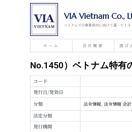
VIA Vietnam Co., L
ベトナムでの事業成功に向けて道－ＶＩＡ
ホーム
会社概要
選ば
No.1450）ベトナム
コード
発行日/発効日
分類
法令情報
,
法令情報 会
法定分類
発行機関