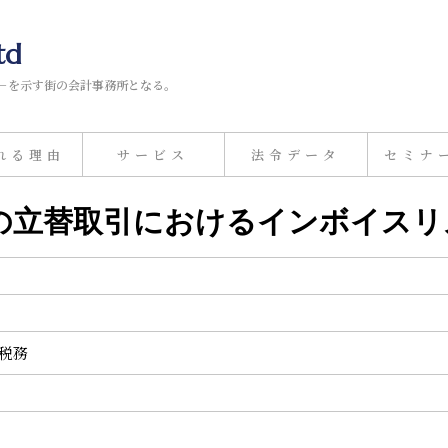
td
－を示す街の会計事務所となる。
れる理由
サービス
法令データ
セミナ
特有の立替取引におけるインボイス
計税務