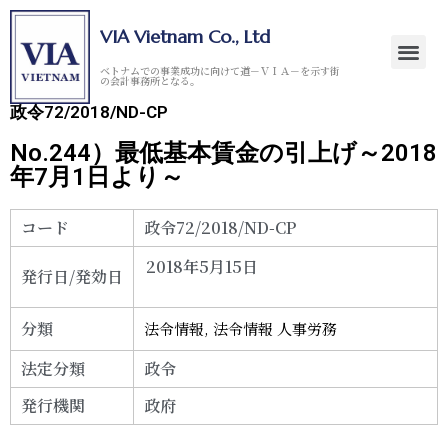
VIA Vietnam Co., Ltd
ベトナムでの事業成功に向けて道－ＶＩＡ－を示す街
の会計事務所となる。
政令72/2018/ND-CP
No.244）最低基本賃金の引上げ～2018
年7月1日より～
コード
政令72/2018/ND-CP
2018年5月15日
発行日/発効日
分類
法令情報
,
法令情報 人事労務
法定分類
政令
発行機関
政府