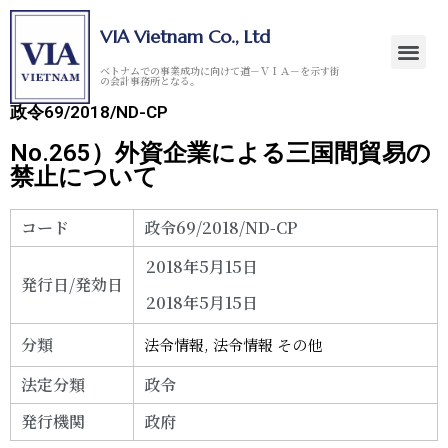
VIA Vietnam Co., Ltd
ベトナムでの事業成功に向けて道－ＶＩＡ－を示す街
の会計事務所となる。
政令69/2018/ND-CP
No.265）外資企業による三国間貿易の
禁止について
コード
政令69/2018/ND-CP
2018年5月15日
発行日/発効日
2018年5月15日
分類
法令情報
,
法令情報 その他
法定分類
政令
発行機関
政府