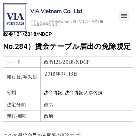
VIA Vietnam Co., Ltd
ベトナムでの事業成功に向けて道－ＶＩＡ－を示す街
の会計事務所となる。
政令121/2018/NDCP
No.284）賃金テーブル届出の免除規定
コード
政令121/2018/NDCP
2018年9月13日
発行日/発効日
分類
法令情報
,
法令情報 人事労務
法定分類
政令
発行機関
政府
この文書は会員のみ閲覧が可能です。