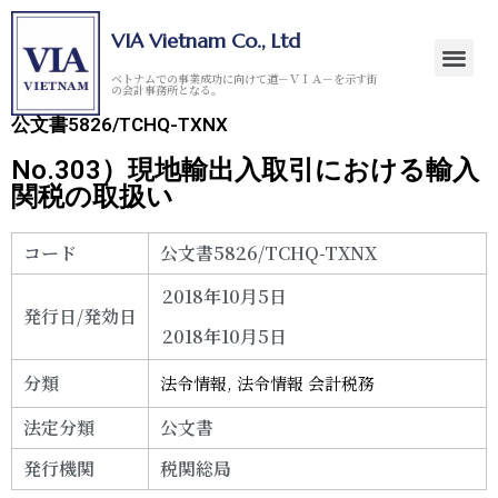
VIA Vietnam Co., Ltd
ベトナムでの事業成功に向けて道－ＶＩＡ－を示す街
の会計事務所となる。
公文書5826/TCHQ-TXNX
No.303）現地輸出入取引における輸入
関税の取扱い
コード
公文書5826/TCHQ-TXNX
2018年10月5日
発行日/発効日
2018年10月5日
分類
法令情報
,
法令情報 会計税務
法定分類
公文書
発行機関
税関総局