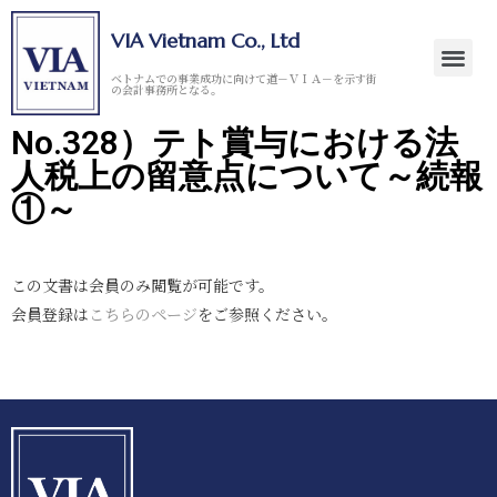
VIA Vietnam Co., Ltd
ベトナムでの事業成功に向けて道－ＶＩＡ－を示す街
の会計事務所となる。
No.328）テト賞与における法
人税上の留意点について～続報
①～
この文書は会員のみ閲覧が可能です。
会員登録は
こちらのページ
をご参照ください。