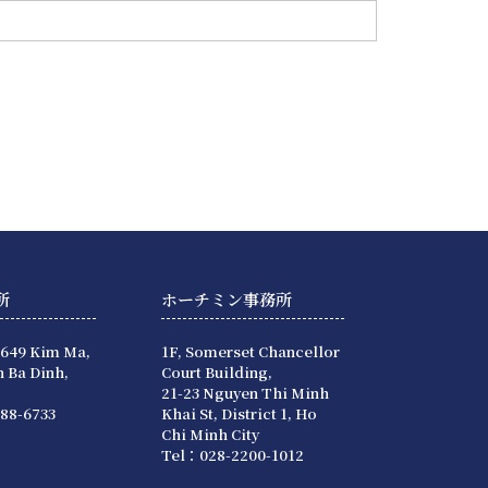
所
ホーチミン事務所
 649 Kim Ma,
1F, Somerset Chancellor
 Ba Dinh,
Court Building,
21-23 Nguyen Thi Minh
88-6733
Khai St, District 1, Ho
Chi Minh City
Tel：028-2200-1012