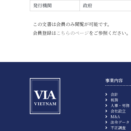
発行機関
政府
この文書は会員のみ閲覧が可能です。
会員登録は
こちらのページ
をご参照ください。
事業内容
会計
税務
人事・労務
会社設立
M&A
法令データ
不正調査