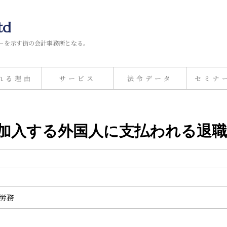
td
－を示す街の会計事務所となる。
れる理由
サービス
法令データ
セミナ
険に加入する外国人に支払われる退
事労務