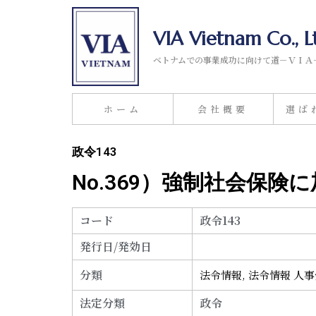
VIA Vietnam Co., L
ベトナムでの事業成功に向けて道－ＶＩＡ
ホーム
会社概要
選ば
政令143
No.369）強制社会保
コード
政令143
発行日/発効日
分類
法令情報
,
法令情報 人
法定分類
政令