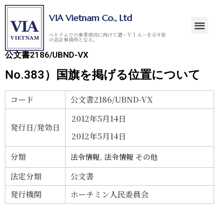
VIA Vietnam Co., Ltd
ベトナムでの事業成功に向けて道－ＶＩＡ－を示す街
の会計事務所となる。
公文書2186/UBND-VX
No.383）国旗を掲げる位置について
コード
公文書2186/UBND-VX
2012年5月14日
発行日/発効日
2012年5月14日
分類
法令情報
,
法令情報 その他
法定分類
公文書
発行機関
ホーチミン人民委員会