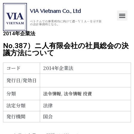
VIA Vietnam Co., Ltd
ベトナムでの事業成功に向けて道－ＶＩＡ－を示す街
の会計事務所となる。
2014年企業法
No.387）ニ人有限会社の社員総会の決
議方法について
コード
2014年企業法
発行日/発効日
分類
法令情報
,
法令情報 投資
法定分類
法律
発行機関
国会