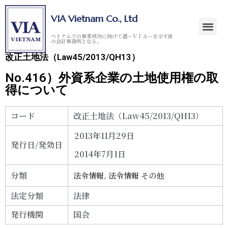
VIA Vietnam Co., Ltd
ベトナムでの事業成功に向けて道－ＶＩＡ－を示す街
の会計事務所となる。
改正土地法（Law45/2013/QH13）
No.416）外資系企業の土地使用権の取
得について
コード
改正土地法（Law45/2013/QH13）
2013年11月29日
発行日/発効日
2014年7月1日
分類
法令情報
,
法令情報 その他
法定分類
法律
発行機関
国会