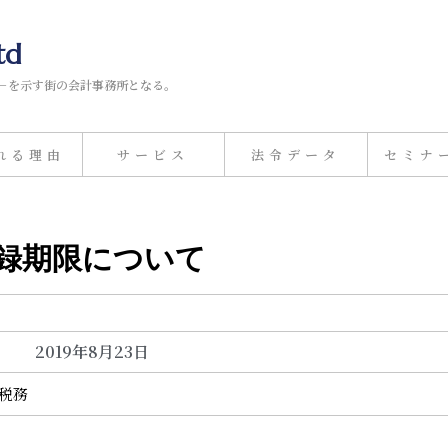
td
－を示す街の会計事務所となる。
れる理由
サービス
法令データ
セミナ
登録期限について
2019年8月23日
計税務