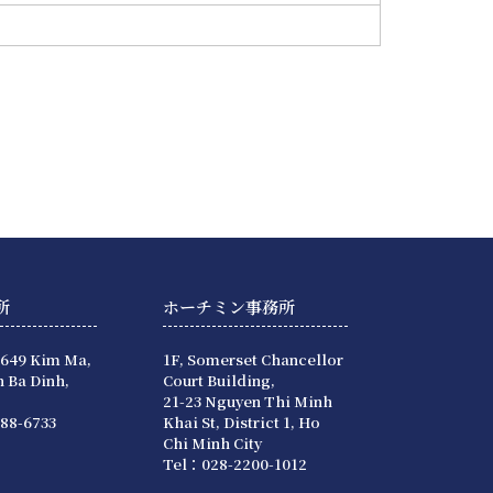
所
ホーチミン事務所
 649 Kim Ma,
1F, Somerset Chancellor
 Ba Dinh,
Court Building,
21-23 Nguyen Thi Minh
88-6733
Khai St, District 1, Ho
Chi Minh City
Tel：028-2200-1012