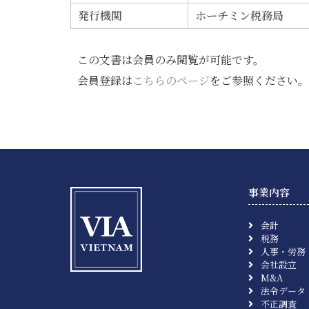
発行機関
ホーチミン税務局
この文書は会員のみ閲覧が可能です。
会員登録は
こちらのページ
をご参照ください。
事業内容
会計
税務
人事・労務
会社設立
M&A
法令データ
不正調査