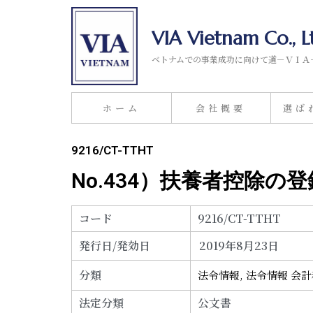
VIA Vietnam Co., L
ベトナムでの事業成功に向けて道－ＶＩＡ
ホーム
会社概要
選ば
9216/CT-TTHT
No.434）扶養者控除の
コード
9216/CT-TTHT
発行日/発効日
2019年8月23日
分類
法令情報
,
法令情報 会
法定分類
公文書