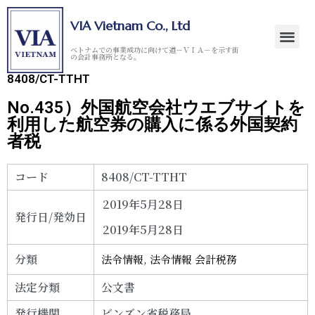
VIA Vietnam Co., Ltd
ベトナムでの事業成功に向けて道－ＶＩＡ－を示す街
の会計事務所となる。
8408/CT-TTHT
No.435）外国航空会社ウエブサイトを
利用した航空券の購入に係る外国契約
者税
コード
8408/CT-TTHT
2019年5月28日
発行日/発効日
2019年5月28日
分類
法令情報
,
法令情報 会計税務
法定分類
公文書
発行機関
ビンズン省税務局