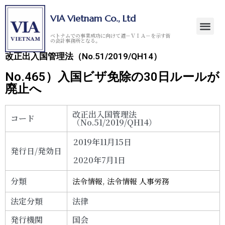
VIA Vietnam Co., Ltd
ベトナムでの事業成功に向けて道－ＶＩＡ－を示す街
の会計事務所となる。
改正出入国管理法（No.51/2019/QH14）
No.465）入国ビザ免除の30日ルールが
廃止へ
改正出入国管理法
コード
（No.51/2019/QH14）
2019年11月15日
発行日/発効日
2020年7月1日
分類
法令情報
,
法令情報 人事労務
法定分類
法律
発行機関
国会