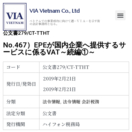
VIA Vietnam Co., Ltd
ベトナムでの事業成功に向けて道－ＶＩＡ－を示す街
の会計事務所となる。
公文書279/CT-TTHT
No.467）EPEが国内企業へ提供するサ
ービスに係るVAT～続編①～
コード
公文書279/CT-TTHT
2019年2月21日
発行日/発効日
2019年2月21日
分類
法令情報
,
法令情報 会計税務
法定分類
公文書
発行機関
ハイフォン税務局