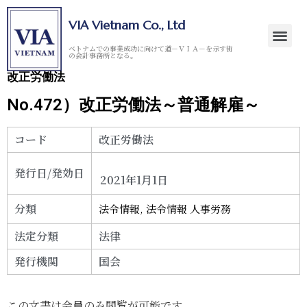
VIA Vietnam Co., Ltd
ベトナムでの事業成功に向けて道－ＶＩＡ－を示す街
の会計事務所となる。
改正労働法
No.472）改正労働法～普通解雇～
コード
改正労働法
発行日/発効日
2021年1月1日
分類
法令情報
,
法令情報 人事労務
法定分類
法律
発行機関
国会
この文書は会員のみ閲覧が可能です。