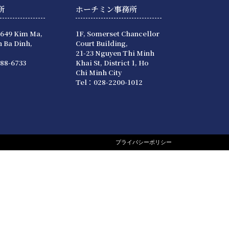
所
ホーチミン事務所
 649 Kim Ma,
1F, Somerset Chancellor
 Ba Dinh,
Court Building,
21-23 Nguyen Thi Minh
88-6733
Khai St, District 1, Ho
Chi Minh City
Tel：028-2200-1012
プライバシーポリシー