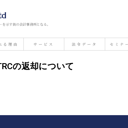
td
－を示す街の会計事務所となる。
れる理由
サービス
法令データ
セミナ
とTRCの返却について