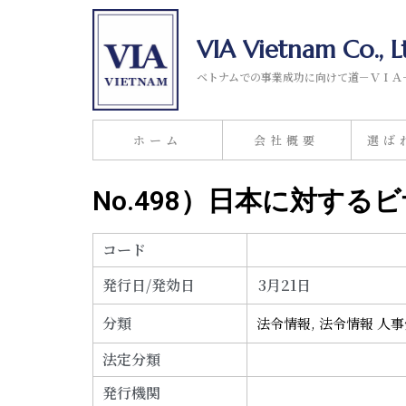
VIA Vietnam Co., L
ベトナムでの事業成功に向けて道－ＶＩＡ
ホーム
会社概要
選ば
No.498）日本に対する
コード
発行日/発効日
3月21日
分類
法令情報
,
法令情報 人
法定分類
発行機関