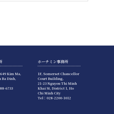
所
ホーチミン事務所
 649 Kim Ma,
1F, Somerset Chancellor
 Ba Dinh,
Court Building,
21-23 Nguyen Thi Minh
88-6733
Khai St, District 1, Ho
Chi Minh City
Tel：028-2200-1012