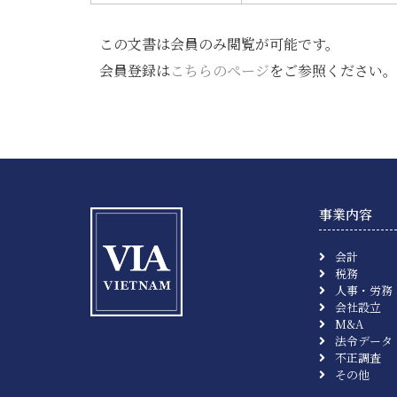
この文書は会員のみ閲覧が可能です。
会員登録は
こちらのページ
をご参照ください。
事業内容
会計
税務
人事・労務
会社設立
M&A
法令データ
不正調査
その他