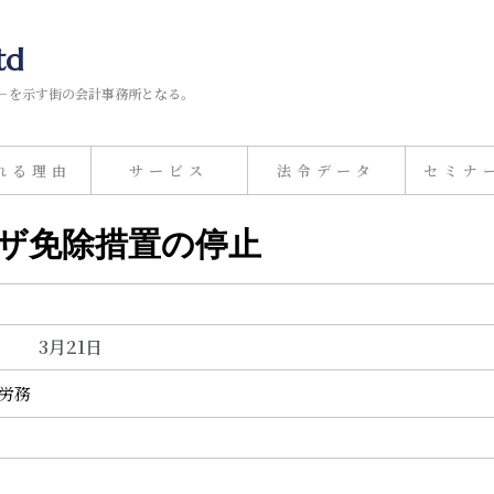
td
－を示す街の会計事務所となる。
れる理由
サービス
法令データ
セミナ
ビザ免除措置の停止
3月21日
事労務