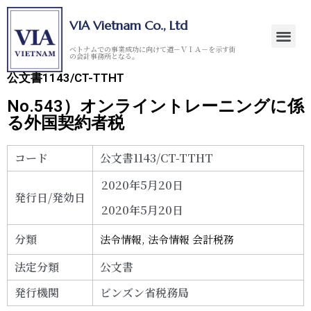
VIA Vietnam Co., Ltd
ベトナムでの事業成功に向けて道－ＶＩＡ－を示す街
の会計事務所となる。
公文書1143/CT-TTHT
No.543）オンライントレーニングに係
る外国契約者税
コード
公文書1143/CT-TTHT
2020年5月20日
発行日/発効日
2020年5月20日
分類
法令情報
,
法令情報 会計税務
法定分類
公文書
発行機関
ビンズン省税務局