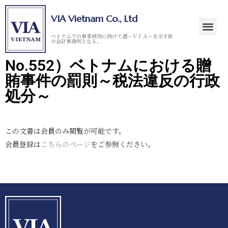
VIA Vietnam Co., Ltd
ベトナムでの事業成功に向けて道－ＶＩＡ－を示す街
の会計事務所となる。
No.552）ベトナムにおける贈
賄事件の罰則～税法違反の行政
処分～
この文書は会員のみ閲覧が可能です。
会員登録は
こちらのページ
をご参照ください。