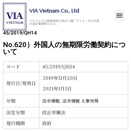
VIA Vietnam Co., Ltd
ベトナムでの事業成功に向けて道－ＶＩＡ－を示す街
の会計事務所となる。
45/2019/QH14
No.620）外国人の無期限労働契約につ
いて
コード
45/2019/QH14
2019年11月20日
発行日/発効日
2021年1月1日
分類
法令情報
,
法令情報 人事労務
法定分類
改正労働法
発行機関
政府