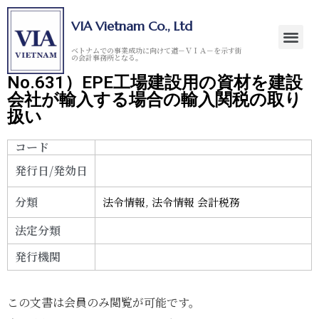
VIA Vietnam Co., Ltd
ベトナムでの事業成功に向けて道－ＶＩＡ－を示す街
の会計事務所となる。
No.631）EPE工場建設用の資材を建設
会社が輸入する場合の輸入関税の取り
扱い
コード
発行日/発効日
分類
法令情報
,
法令情報 会計税務
法定分類
発行機関
この文書は会員のみ閲覧が可能です。