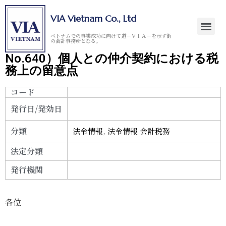
VIA Vietnam Co., Ltd
ベトナムでの事業成功に向けて道－ＶＩＡ－を示す街
の会計事務所となる。
No.640）個人との仲介契約における税
務上の留意点
コード
発行日/発効日
分類
法令情報
,
法令情報 会計税務
法定分類
発行機関
各位