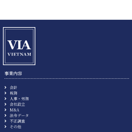
事業内容
会計
税務
人事・労務
会社設立
M&A
法令データ
不正調査
その他