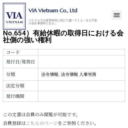
VIA Vietnam Co., Ltd
ベトナムでの事業成功に向けて道－ＶＩＡ－を示す街
の会計事務所となる。
No.654）有給休暇の取得日における会
社側の強い権利
コード
発行日/発効日
分類
法令情報
,
法令情報 人事労務
法定分類
発行機関
この文書は会員のみ閲覧が可能です。
会員登録は
こちらのページ
をご参照ください。