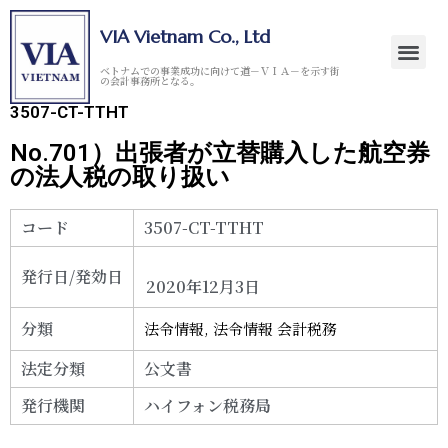
VIA Vietnam Co., Ltd
ベトナムでの事業成功に向けて道－ＶＩＡ－を示す街
の会計事務所となる。
3507-CT-TTHT
No.701）出張者が立替購入した航空券
の法人税の取り扱い
コード
3507-CT-TTHT
発行日/発効日
2020年12月3日
分類
法令情報
,
法令情報 会計税務
法定分類
公文書
発行機関
ハイフォン税務局