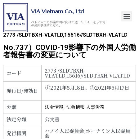
VIA Vietnam Co., Ltd
ベトナムでの事業成功に向けて道－ＶＩＡ－を示す街
の会計事務所となる。
2773 /SLDTBXH-VLATLD,15616//SLDTBXH-VLATLD
No.737）COVID-19影響下の外国人労働
者報告書の変更について
2773 /SLDTBXH-
コード
VLATLD,15616//SLDTBXH-VLATLD
①2021年5月18日、②2021年5月17日
発行日/発効日
分類
法令情報
,
法令情報 人事労務
法定分類
公文書
ハノイ人民委員会,ホーチミン人民委員
発行機関
会