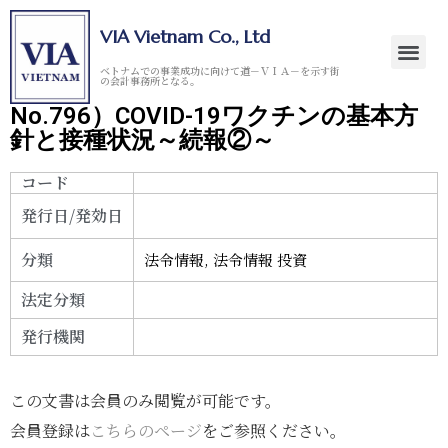
VIA Vietnam Co., Ltd
ベトナムでの事業成功に向けて道－ＶＩＡ－を示す街
の会計事務所となる。
No.796）COVID-19ワクチンの基本方
針と接種状況～続報②～
コード
発行日/発効日
分類
法令情報
,
法令情報 投資
法定分類
発行機関
この文書は会員のみ閲覧が可能です。
会員登録は
こちらのページ
をご参照ください。