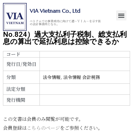
VIA Vietnam Co., Ltd
ベトナムでの事業成功に向けて道－ＶＩＡ－を示す街
の会計事務所となる。
No.824）過大支払利子税制、総支払利
息の算出で延払利息は控除できるか
コード
発行日/発効日
分類
法令情報
,
法令情報 会計税務
法定分類
発行機関
この文書は会員のみ閲覧が可能です。
会員登録は
こちらのページ
をご参照ください。