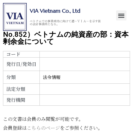
VIA Vietnam Co., Ltd
ベトナムでの事業成功に向けて道－ＶＩＡ－を示す街
の会計事務所となる。
No.852）ベトナムの純資産の部：資本
剰余金について
コード
発行日/発効日
分類
法令情報
法定分類
発行機関
この文書は会員のみ閲覧が可能です。
会員登録は
こちらのページ
をご参照ください。