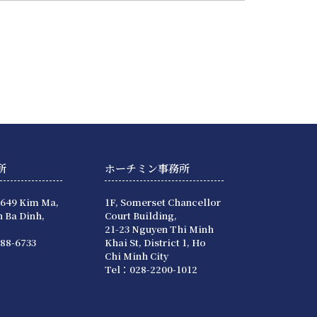
所
ホーチミン事務所
 649 Kim Ma,
1F, Somerset Chancellor
 Ba Dinh,
Court Building,
21-23 Nguyen Thi Minh
88-6733
Khai St, District 1, Ho
Chi Minh City
Tel：028-2200-1012