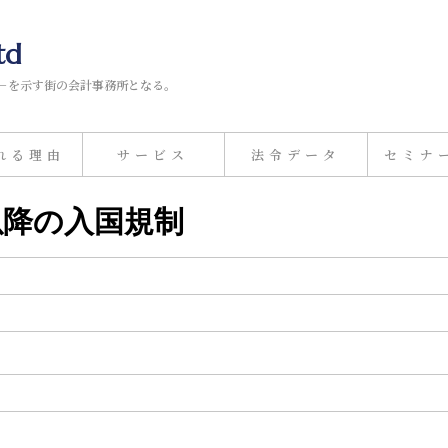
td
－を示す街の会計事務所となる。
れる理由
サービス
法令データ
セミナ
日以降の入国規制