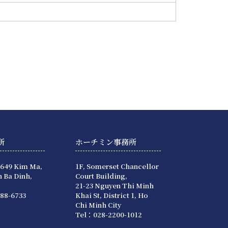
所
ホーチミン事務所
 649 Kim Ma,
1F, Somerset Chancellor
 Ba Dinh,
Court Building,
21-23 Nguyen Thi Minh
88-6733
Khai St, District 1, Ho
Chi Minh City
Tel：028-2200-1012