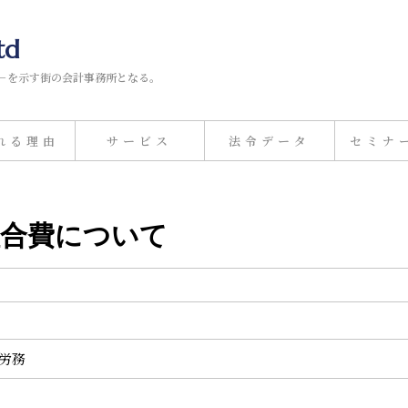
td
－を示す街の会計事務所となる。
れる理由
サービス
法令データ
セミナ
働組合費について
事労務