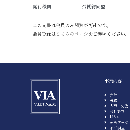
発行機関
労働総同盟
この文書は会員のみ閲覧が可能です。
会員登録は
こちらのページ
をご参照ください。
事業内容
会計
税務
人事・労務
会社設立
M&A
法令データ
不正調査