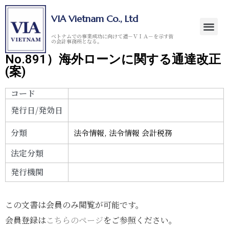
VIA Vietnam Co., Ltd
ベトナムでの事業成功に向けて道－ＶＩＡ－を示す街
の会計事務所となる。
No.891）海外ローンに関する通達改正
(案)
コード
発行日/発効日
分類
法令情報
,
法令情報 会計税務
法定分類
発行機関
この文書は会員のみ閲覧が可能です。
会員登録は
こちらのページ
をご参照ください。