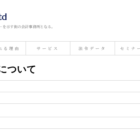
td
－を示す街の会計事務所となる。
れる理由
サービス
法令データ
セミナ
資について