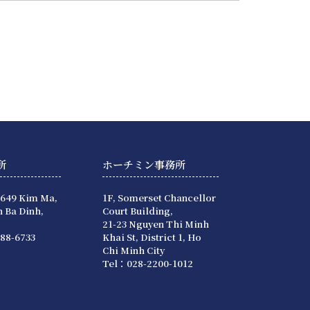
所
ホーチミン事務所
 649 Kim Ma,
1F, Somerset Chancellor
 Ba Dinh,
Court Building,
21-23 Nguyen Thi Minh
88-6733
Khai St, District 1, Ho
Chi Minh City
Tel：028-2200-1012