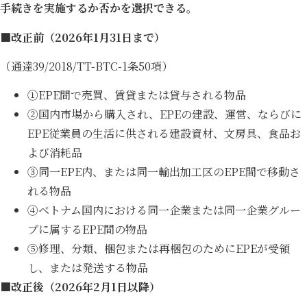
手続きを実施するか否かを
選択できる
。
■改正前（2026年1月31日まで）
（通達39/2018/TT-BTC-1条50項）
①EPE間で売買、賃貸または貸与される物品
②国内市場から購入され、EPEの建設、運営、ならびに
EPE従業員の生活に供される建設資材、文房具、食品お
よび消耗品
③同一EPE内、または同一輸出加工区のEPE間で移動さ
れる物品
④ベトナム国内における同一企業または同一企業グルー
プに属するEPE間の物品
⑤修理、分類、梱包または再梱包のためにEPEが受領
し、または発送する物品
■改正後（2026年2月1日以降）