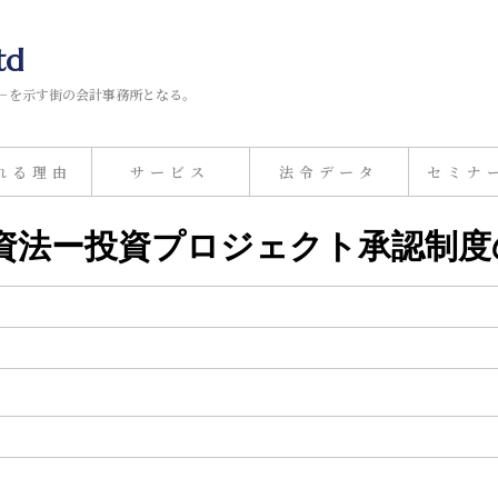
td
－を示す街の会計事務所となる。
れる理由
サービス
法令データ
セミナ
改正投資法ー投資プロジェクト承認制