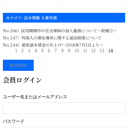
カテゴリ: 法令情報 人事労務
No.266）試用期間中の社会保険の加入義務について～続報②～
No.247）外国人の滞在場所に関する届出制度について
No.244）最低基本賃金の引上げ～2018年7月1日より～
1
2
3
4
5
6
7
8
9
10
11
12
13
14
検索解除
会員ログイン
ユーザー名またはメールアドレス
パスワード