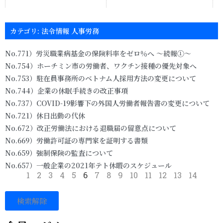
カテゴリ: 法令情報 人事労務
No.771）労災職業病基金の保険料率をゼロ％へ ～続報①～
No.754）ホーチミン市の労働者、ワクチン接種の優先対象へ
No.753）駐在員事務所のベトナム人採用方法の変更について
No.744）企業の休眠手続きの改正事項
No.737）COVID-19影響下の外国人労働者報告書の変更について
No.721）休日出勤の代休
No.672）改正労働法における退職届の留意点について
No.669）労働許可証の専門家を証明する書類
No.659）強制保険の監査について
No.657）一般企業の2021年テト休暇のスケジュール
1
2
3
4
5
6
7
8
9
10
11
12
13
14
検索解除