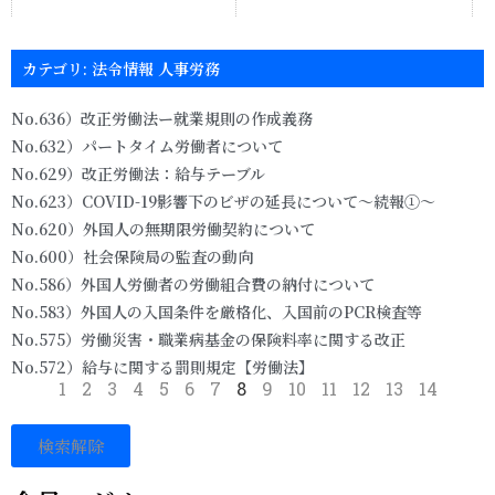
カテゴリ: 法令情報 人事労務
No.636）改正労働法ー就業規則の作成義務
No.632）パートタイム労働者について
No.629）改正労働法：給与テーブル
No.623）COVID-19影響下のビザの延長について～続報①～
No.620）外国人の無期限労働契約について
No.600）社会保険局の監査の動向
No.586）外国人労働者の労働組合費の納付について
No.583）外国人の入国条件を厳格化、入国前のPCR検査等
No.575）労働災害・職業病基金の保険料率に関する改正
No.572）給与に関する罰則規定【労働法】
1
2
3
4
5
6
7
8
9
10
11
12
13
14
検索解除